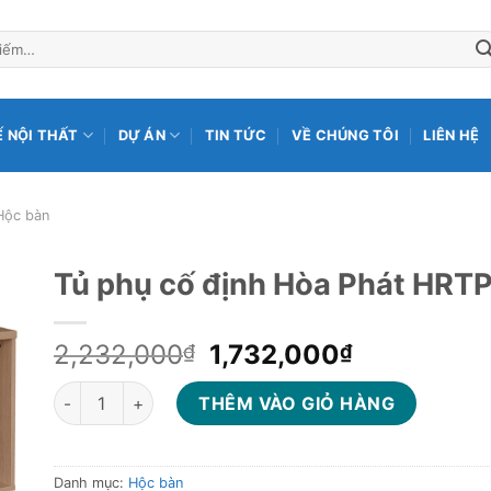
Ế NỘI THẤT
DỰ ÁN
TIN TỨC
VỀ CHÚNG TÔI
LIÊN HỆ
Hộc bàn
Tủ phụ cố định Hòa Phát HRT
Giá
Giá
2,232,000
1,732,000
₫
₫
gốc
hiện
Tủ phụ cố định Hòa Phát HRTP01 số lượng
là:
tại
THÊM VÀO GIỎ HÀNG
2,232,000₫.
là:
1,732,000
Danh mục:
Hộc bàn