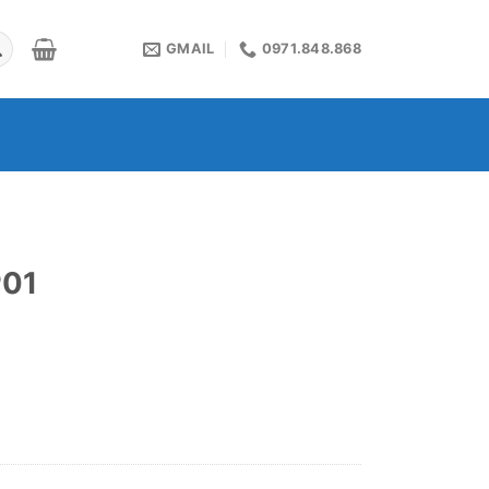
GMAIL
0971.848.868
P01
₫.