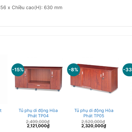
 456 x Chiều cao(H): 630 mm
-15%
-8%
-3
t
Tủ phụ di động Hòa
Tủ phụ di động Hòa
Phát TP04
Phát TP05
2,499,000
₫
2,520,000
₫
Giá
Giá
Giá
Giá
2,121,000
₫
2,320,000
₫
gốc
hiện
gốc
hiện