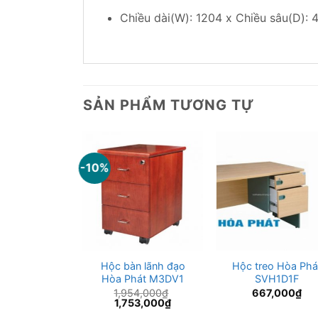
Chiều dài(W): 1204 x Chiều sâu(D):
SẢN PHẨM TƯƠNG TỰ
-10%
ụ Hòa Phát
Hộc bàn lãnh đạo
Hộc treo Hòa Phá
1, TP06H2
Hòa Phát M3DV1
SVH1D1F
99,000
₫
1,954,000
₫
667,000
₫
Giá
Giá
Giá
89,000
₫
1,753,000
₫
hiện
gốc
hiện