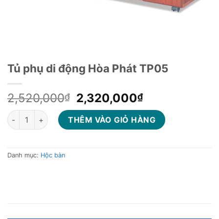
Tủ phụ di động Hòa Phát TP05
Giá
Giá
2,520,000
2,320,000
₫
₫
gốc
hiện
Tủ phụ di động Hòa Phát TP05 số lượng
là:
tại
THÊM VÀO GIỎ HÀNG
2,520,000₫.
là:
2,320,000₫.
Danh mục:
Hộc bàn