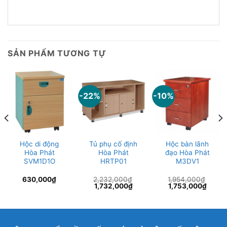
SẢN PHẨM TƯƠNG TỰ
-22%
-10%
Hộc di động
Tủ phụ cố định
Hộc bàn lãnh
Hòa Phát
Hòa Phát
đạo Hòa Phát
SVM1D1O
HRTP01
M3DV1
630,000
₫
2,232,000
₫
1,954,000
₫
Giá
Giá
Giá
Giá
1,732,000
₫
1,753,000
₫
gốc
hiện
gốc
hiện
là:
tại
là:
tại
2,232,000₫.
là:
1,954,000₫.
là:
9,000₫.
1,732,000₫.
1,753