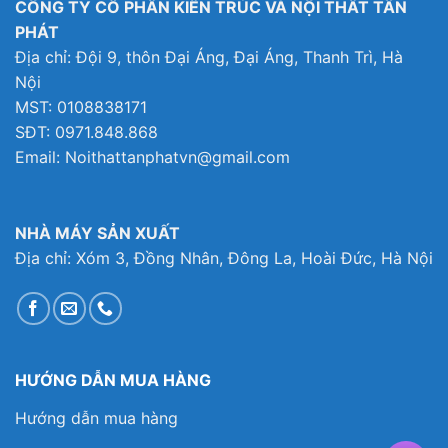
CÔNG TY CỔ PHẦN KIẾN TRÚC VÀ NỘI THẤT TÂN
PHÁT
Địa chỉ: Đội 9, thôn Đại Áng, Đại Áng, Thanh Trì, Hà
Nội
MST: 0108838171
SĐT: 0971.848.868
Email: Noithattanphatvn@gmail.com
NHÀ MÁY SẢN XUẤT
Địa chỉ: Xóm 3, Đồng Nhân, Đông La, Hoài Đức, Hà Nội
HƯỚNG DẪN MUA HÀNG
Hướng dẫn mua hàng