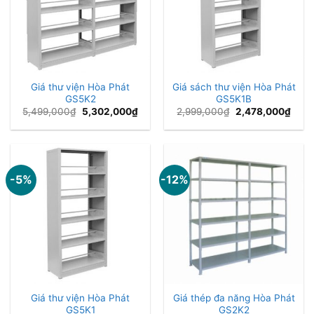
Giá thư viện Hòa Phát
Giá sách thư viện Hòa Phát
GS5K2
GS5K1B
Giá
Giá
Giá
Giá
5,499,000
₫
5,302,000
₫
2,999,000
₫
2,478,000
₫
gốc
hiện
gốc
hiện
là:
tại
là:
tại
5,499,000₫.
là:
2,999,000₫.
là:
5,302,000₫.
2,47
-5%
-12%
Giá thư viện Hòa Phát
Giá thép đa năng Hòa Phát
GS5K1
GS2K2