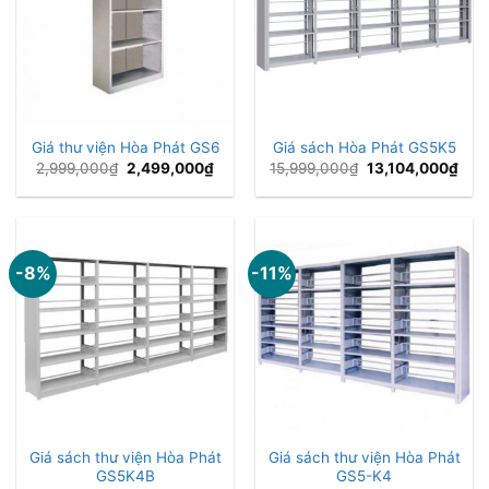
Giá thư viện Hòa Phát GS6
Giá sách Hòa Phát GS5K5
Giá
Giá
Giá
Giá
2,999,000
₫
2,499,000
₫
15,999,000
₫
13,104,000
₫
gốc
hiện
gốc
hiện
là:
tại
là:
tại
2,999,000₫.
là:
15,999,000₫.
là:
2,499,000₫.
13,1
-8%
-11%
Giá sách thư viện Hòa Phát
Giá sách thư viện Hòa Phát
GS5K4B
GS5-K4