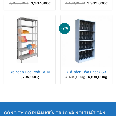
Giá
Giá
Giá
Giá
3,499,000
₫
3,307,000
₫
4,499,000
₫
3,969,000
₫
gốc
hiện
gốc
hiện
là:
tại
là:
tại
3,499,000₫.
là:
4,499,000₫.
là:
3,307,000₫.
3,96
-7%
Giá sách Hòa Phát GS1A
Giá sách Hòa Phát GS3
Giá
Giá
1,795,000
₫
4,499,000
₫
4,199,000
₫
gốc
hiện
là:
tại
4,499,000₫.
là:
4,19
CÔNG TY CỔ PHẦN KIẾN TRÚC VÀ NỘI THẤT TÂN