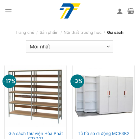
Skip
to
content
Trang chủ
/
Sản phẩm
/
Nội thất trường học
/
Giá sách
-17%
-3%
Giá sách thư viện Hòa Phát
Tủ hồ sơ di động MCF3K2
GTV101