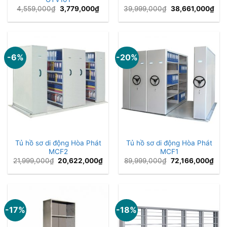
Giá
Giá
Giá
Giá
4,559,000
₫
3,779,000
₫
39,999,000
₫
38,661,000
₫
gốc
hiện
gốc
hiệ
là:
tại
là:
tại
4,559,000₫.
là:
39,999,000₫.
là:
3,779,000₫.
38,
-6%
-20%
Tủ hồ sơ di động Hòa Phát
Tủ hồ sơ di động Hòa Phát
MCF2
MCF1
Giá
Giá
Giá
Giá
21,999,000
₫
20,622,000
₫
89,999,000
₫
72,166,000
₫
gốc
hiện
gốc
hiện
là:
tại
là:
tại
21,999,000₫.
là:
89,999,000₫.
là:
20,622,000₫.
72,
-17%
-18%