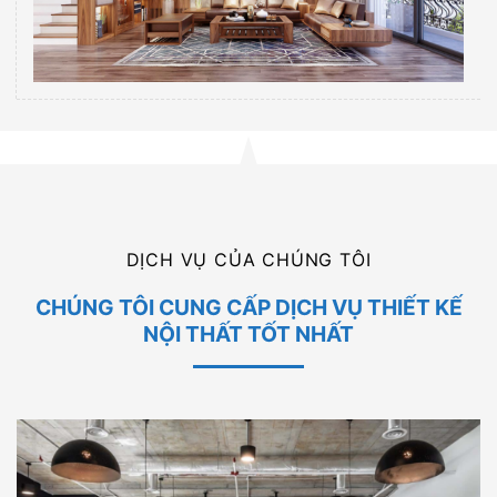
DỊCH VỤ CỦA CHÚNG TÔI
CHÚNG TÔI CUNG CẤP DỊCH VỤ THIẾT KẾ
NỘI THẤT TỐT NHẤT