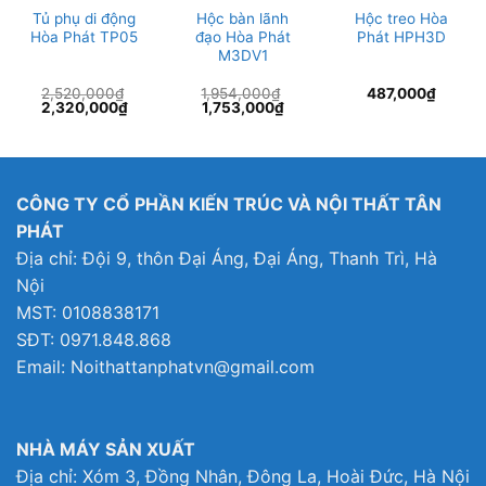
Tủ phụ di động
Hộc bàn lãnh
Hộc treo Hòa
Hòa Phát TP05
đạo Hòa Phát
Phát HPH3D
M3DV1
2,520,000
₫
1,954,000
₫
487,000
₫
Giá
Giá
Giá
Giá
2,320,000
₫
1,753,000
₫
gốc
hiện
gốc
hiện
là:
tại
là:
tại
2,520,000₫.
là:
1,954,000₫.
là:
2,320,000₫.
1,753,000₫.
CÔNG TY CỔ PHẦN KIẾN TRÚC VÀ NỘI THẤT TÂN
PHÁT
Địa chỉ: Đội 9, thôn Đại Áng, Đại Áng, Thanh Trì, Hà
Nội
MST: 0108838171
SĐT: 0971.848.868
Email: Noithattanphatvn@gmail.com
NHÀ MÁY SẢN XUẤT
Địa chỉ: Xóm 3, Đồng Nhân, Đông La, Hoài Đức, Hà Nội