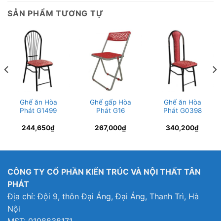
SẢN PHẨM TƯƠNG TỰ
Ghế ăn Hòa
Ghế gấp Hòa
Ghế ăn Hòa
Phát G1499
Phát G16
Phát G0398
244,650
₫
267,000
₫
340,200
₫
CÔNG TY CỔ PHẦN KIẾN TRÚC VÀ NỘI THẤT TÂN
PHÁT
Địa chỉ: Đội 9, thôn Đại Áng, Đại Áng, Thanh Trì, Hà
Nội
MST: 0108838171