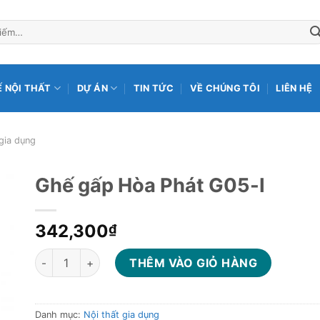
Ế NỘI THẤT
DỰ ÁN
TIN TỨC
VỀ CHÚNG TÔI
LIÊN HỆ
 gia dụng
Ghế gấp Hòa Phát G05-I
342,300
₫
Ghế gấp Hòa Phát G05-I số lượng
THÊM VÀO GIỎ HÀNG
Danh mục:
Nội thất gia dụng