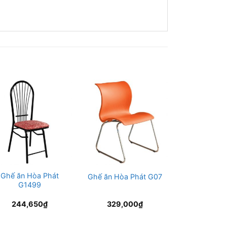
Ghế ăn Hòa Phát
Ghế gấp H
Ghế ăn Hòa Phát G07
G1499
G0
244,650
₫
329,000
₫
460,0