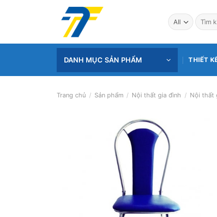
Skip
to
Tìm
kiếm:
content
DANH MỤC SẢN PHẨM
THIẾT K
Trang chủ
/
Sản phẩm
/
Nội thất gia đình
/
Nội thất