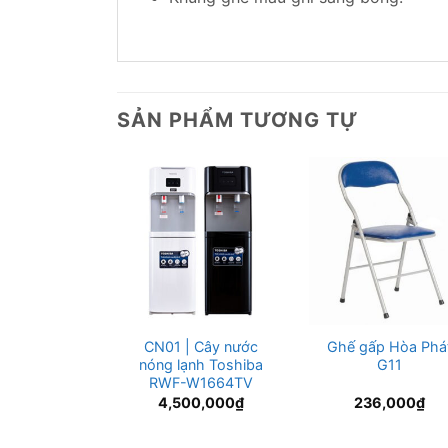
SẢN PHẨM TƯƠNG TỰ
n Hòa Phát
CN01 | Cây nước
Ghế gấp Hòa Phá
1699
nóng lạnh Toshiba
G11
RWF-W1664TV
6,250
₫
4,500,000
₫
236,000
₫