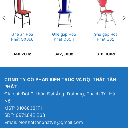
Ghế ăn Hòa
Ghế gấp Hòa
Ghế gấp Hòa
Phát G0398
Phát G05-I
Phát G02
340,200
₫
342,300
₫
318,000
₫
CÔNG TY CỔ PHẦN KIẾN TRÚC VÀ NỘI THẤT TÂN
PHÁT
Địa chỉ: Đội 9, thôn Đại Áng, Đại Áng, Thanh Trì, Hà
Nội
MST: 0108838171
SĐT: 0971.848.868
Email: Noithattanphatvn@gmail.com