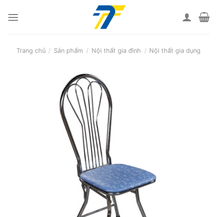
Skip
to
content
Trang chủ
/
Sản phẩm
/
Nội thất gia đình
/
Nội thất gia dụng