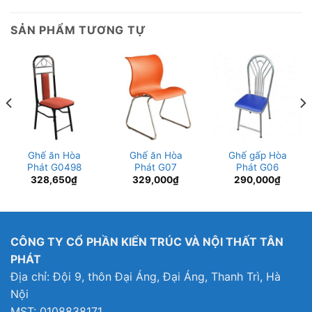
SẢN PHẨM TƯƠNG TỰ
Ghế ăn Hòa
Ghế ăn Hòa
Ghế gấp Hòa
Phát G0498
Phát G07
Phát G06
328,650
₫
329,000
₫
290,000
₫
CÔNG TY CỔ PHẦN KIẾN TRÚC VÀ NỘI THẤT TÂN
PHÁT
Địa chỉ: Đội 9, thôn Đại Áng, Đại Áng, Thanh Trì, Hà
Nội
MST: 0108838171