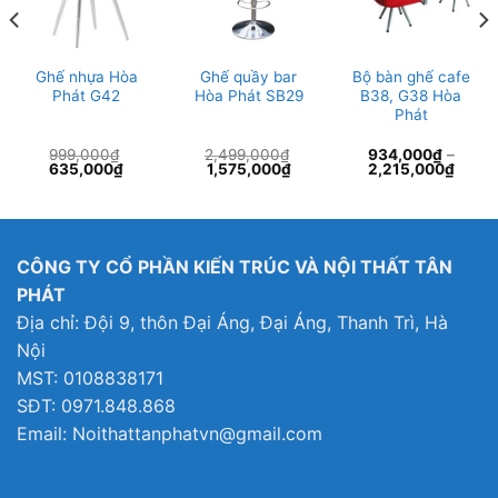
Ghế nhựa Hòa
Ghế quầy bar
Bộ bàn ghế cafe
Phát G42
Hòa Phát SB29
B38, G38 Hòa
Phát
999,000
₫
2,499,000
₫
934,000
₫
–
Giá
Giá
Giá
Giá
635,000
₫
1,575,000
₫
2,215,000
₫
gốc
hiện
gốc
hiện
là:
tại
là:
tại
999,000₫.
là:
2,499,000₫.
là:
635,000₫.
1,575,000₫.
CÔNG TY CỔ PHẦN KIẾN TRÚC VÀ NỘI THẤT TÂN
PHÁT
Địa chỉ: Đội 9, thôn Đại Áng, Đại Áng, Thanh Trì, Hà
Nội
MST: 0108838171
SĐT: 0971.848.868
Email: Noithattanphatvn@gmail.com