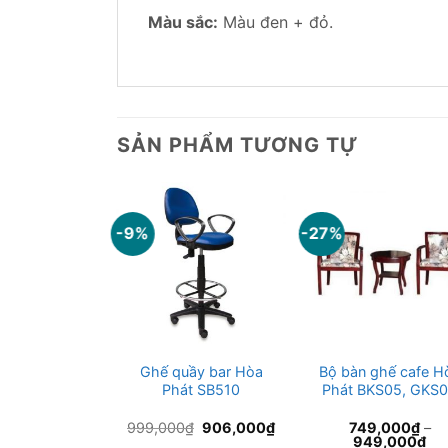
Màu sắc:
Màu đen + đỏ.
SẢN PHẨM TƯƠNG TỰ
-9%
-27%
ầy bar Hòa
Ghế quầy bar Hòa
Bộ bàn ghế cafe H
át SB29
Phát SB510
Phát BKS05, GKS
Giá
Giá
99,000
₫
999,000
₫
906,000
₫
749,000
₫
–
Giá
gốc
hiện
75,000
₫
949,000
₫