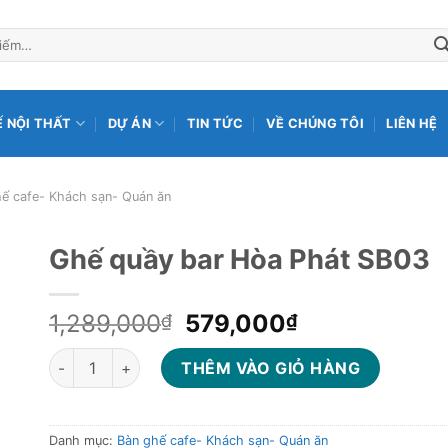
Ế NỘI THẤT
DỰ ÁN
TIN TỨC
VỀ CHÚNG TÔI
LIÊN HỆ
ế cafe- Khách sạn- Quán ăn
Ghế quầy bar Hòa Phát SB03
Giá
Giá
1,289,000
579,000
₫
₫
gốc
hiện
Ghế quầy bar Hòa Phát SB03 số lượng
là:
tại
THÊM VÀO GIỎ HÀNG
1,289,000₫.
là:
579,000₫.
Danh mục:
Bàn ghế cafe- Khách sạn- Quán ăn