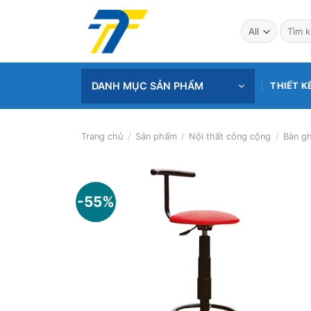
Skip
to
Tìm
kiếm:
content
DANH MỤC SẢN PHẨM
THIẾT K
Trang chủ
/
Sản phẩm
/
Nội thất công cộng
/
Bàn gh
-55%