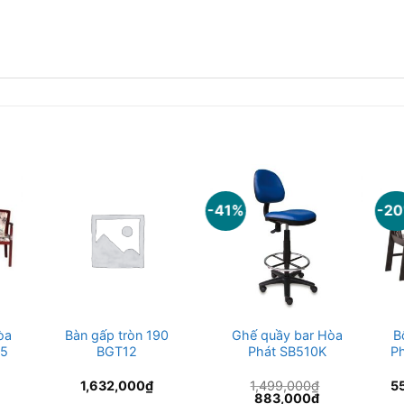
-41%
-2
òa
Bàn gấp tròn 190
Ghế quầy bar Hòa
B
05
BGT12
Phát SB510K
P
1,632,000
₫
1,499,000
₫
5
Giá
Giá
883,000
₫