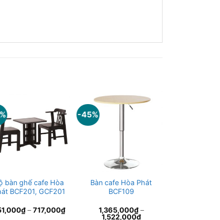
0%
-45%
-45%
ộ bàn ghế cafe Hòa
Bàn cafe Hòa Phát
Bàn ghế kh
hát BCF201, GCF201
BCF109
Hòa Phát G
BKS
51,000
₫
–
717,000
₫
1,365,000
₫
–
551,00
1,522,000
₫
1,092,