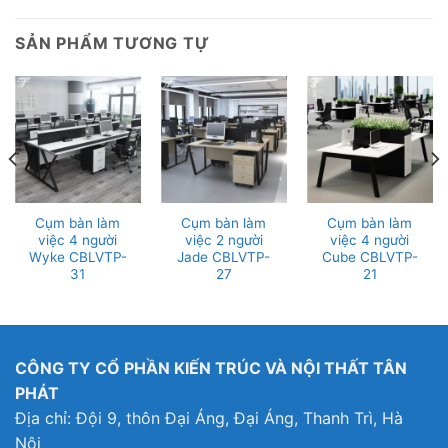
SẢN PHẨM TƯƠNG TỰ
Cụm bàn làm
Cụm bàn làm
Cụm bàn làm
việc 4 người
việc 2 người
việc 4 người
Wyke CBLVTP-
Jade CBLVTP-
Cube CBLVTP-
31
27
21
CÔNG TY CỔ PHẦN KIẾN TRÚC VÀ NỘI THẤT TÂN
PHÁT
Địa chỉ: Đội 9, thôn Đại Áng, Đại Áng, Thanh Trì, Hà
Nội