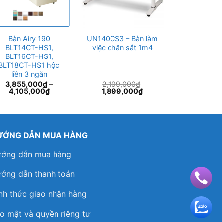
Bàn Airy 190
UN140CS3 – Bàn làm
UNMD01
BLT14CT-HS1,
việc chân sắt 1m4
Module bàn 
BLT16CT-HS1,
4 ngư
BLT18CT-HS1 hộc
liền 3 ngăn
3,855,000
₫
–
2,199,000
₫
5,575,
Giá
Giá
4,105,000
₫
1,899,000
₫
gốc
hiện
là:
tại
2,199,000₫.
là:
1,899,000₫.
ƯỚNG DẪN MUA HÀNG
ớng dẫn mua hàng
ớng dẫn thanh toán
nh thức giao nhận hàng
o mật và quyền riêng tư