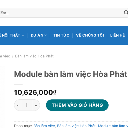
Ế NỘI THẤT
DỰ ÁN
TIN TỨC
VỀ CHÚNG TÔI
LIÊN HỆ
m việc
/
Bàn làm việc Hòa Phát
Module bàn làm việc Hòa Phá
10,626,000
₫
Module bàn làm việc Hòa Phát Royal HRMD08 số lượng
THÊM VÀO GIỎ HÀNG
Danh mục:
Bàn làm việc
,
Bàn làm việc Hòa Phát
,
Module bàn làm v