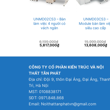
làm việc
UNMD02CS3 – Bàn
UNMD03CS3 –
20SCS3
làm việc 4 người có
Module bàn làm vi
vách ngăn
siêu cao cấp
99,000
₫
6,199,000
₫
15,999,000
₫
Giá
Giá
Giá
Giá
G
01,000
₫
5,817,000
₫
13,608,000
₫
hiện
gốc
hiện
gốc
h
tại
là:
tại
là:
tạ
99,000₫.
là:
6,199,000₫.
là:
15,999,000₫.
là
1,701,000₫.
5,817,000₫.
1
CÔNG TY CỔ PHẦN KIẾN TRÚC VÀ NỘI
THẤT TÂN PHÁT
Địa chỉ: Đội 9, thôn Đại Áng, Đại Áng, Than
Trì, Hà Nội
MST: 0108838171
SĐT: 0971.848.868
Email: Noithattanphatvn@gmail.com