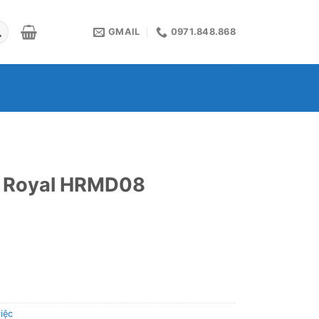
GMAIL
0971.848.868
t Royal HRMD08
iệc