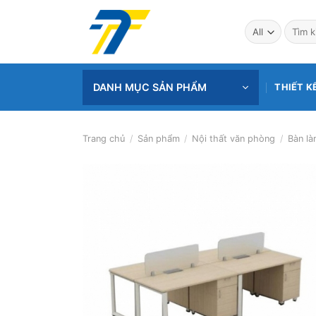
Skip
to
Tìm
kiếm:
content
DANH MỤC SẢN PHẨM
THIẾT K
Trang chủ
/
Sản phẩm
/
Nội thất văn phòng
/
Bàn là