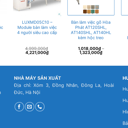
LUXMD05C10 –
Bàn làm việc gỗ Hòa
ệc
Module bàn làm việc
Phát AT120SHL,
4 người siêu cao cấp
AT140SHL, AT140HL
kèm hộc treo
4,999,000
₫
1,018,000
₫
–
iá
Giá
Giá
4,221,000
₫
1,323,000
₫
iện
gốc
hiện
i
là:
tại
:
4,999,000₫.
là:
3,608,000₫.
4,221,000₫.
NHÀ MÁY SẢN XUẤT
H
Địa chỉ: Xóm 3, Đồng Nhân, Đông La, Hoài
Hư
h
Đức, Hà Nội
Hư
Hì
Bả