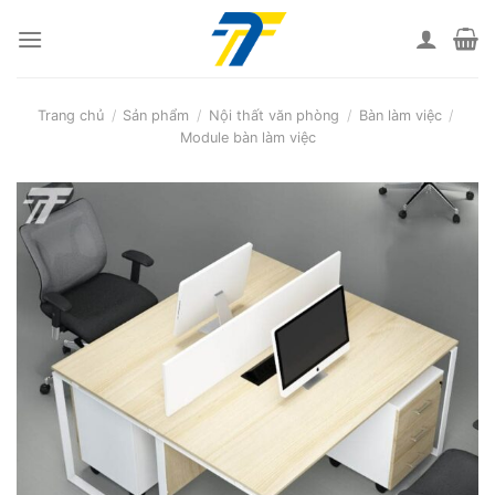
Skip
to
content
Trang chủ
/
Sản phẩm
/
Nội thất văn phòng
/
Bàn làm việc
/
Module bàn làm việc