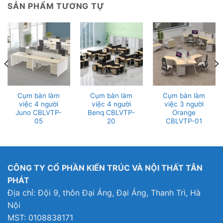
SẢN PHẨM TƯƠNG TỰ
Cụm bàn làm
Cụm bàn làm
Cụm bàn làm
việc 4 người
việc 4 người
việc 3 người
Juno CBLVTP-
Benq CBLVTP-
Orange
05
20
CBLVTP-01
CÔNG TY CỔ PHẦN KIẾN TRÚC VÀ NỘI THẤT TÂN
PHÁT
Địa chỉ: Đội 9, thôn Đại Áng, Đại Áng, Thanh Trì, Hà
Nội
MST: 0108838171