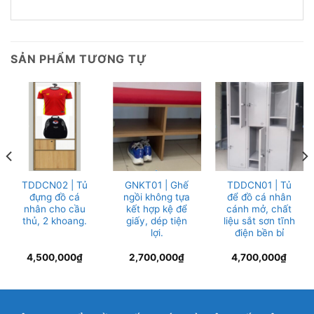
SẢN PHẨM TƯƠNG TỰ
TDDCN02 | Tủ
GNKT01 | Ghế
TDDCN01 | Tủ
đựng đồ cá
ngồi không tựa
để đồ cá nhân
nhân cho cầu
kết hợp kệ để
cánh mở, chất
thủ, 2 khoang.
giấy, dép tiện
liệu sắt sơn tĩnh
lợi.
điện bền bỉ
4,500,000
₫
2,700,000
₫
4,700,000
₫