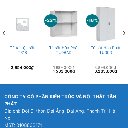
-23%
-16%
Tủ tài liệu sắt
Tủ sắt Hòa Phát
Tủ sắt Hòa Phát
TS18
TU06AD
TU09D
2,854,000
₫
1,999,000
₫
3,899,000
₫
Giá
Giá
Giá
Giá
1,533,000
₫
3,265,000
₫
gốc
hiện
gốc
hiện
là:
tại
là:
tại
1,999,000₫.
là:
3,899,000₫.
là:
1,533,000₫.
3,265
CÔNG TY CỔ PHẦN KIẾN TRÚC VÀ NỘI THẤT TÂN
PHÁT
Địa chỉ: Đội 9, thôn Đại Áng, Đại Áng, Thanh Trì, Hà
Nội
MST: 0108838171