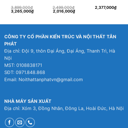
3,899,000
₫
2,499,000
₫
2,377,000
₫
Giá
Giá
Giá
Giá
3,265,000
₫
2,016,000
₫
gốc
hiện
gốc
hiện
là:
tại
là:
tại
3,899,000₫.
là:
2,499,000₫.
là:
3,265,000₫.
2,016,000₫.
CÔNG TY CỔ PHẦN KIẾN TRÚC VÀ NỘI THẤT TÂN
PHÁT
Địa chỉ: Đội 9, thôn Đại Áng, Đại Áng, Thanh Trì, Hà
Nội
MST: 0108838171
SĐT: 0971.848.868
Email: Noithattanphatvn@gmail.com
NHÀ MÁY SẢN XUẤT
Địa chỉ: Xóm 3, Đồng Nhân, Đông La, Hoài Đức, Hà Nội