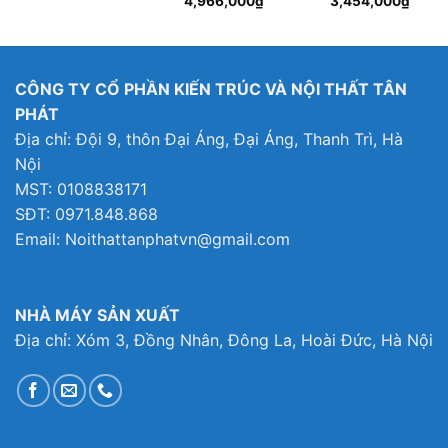
4,966,000
₫
3,454,000
₫
gốc
hiện
gốc
hiện
là:
tại
là:
tại
5,999,000₫.
là:
3,999,000₫.
là:
4,966,000₫.
3,454
CÔNG TY CỔ PHẦN KIẾN TRÚC VÀ NỘI THẤT TÂN
PHÁT
Địa chỉ: Đội 9, thôn Đại Áng, Đại Áng, Thanh Trì, Hà
Nội
MST: 0108838171
SĐT: 0971.848.868
Email: Noithattanphatvn@gmail.com
NHÀ MÁY SẢN XUẤT
Địa chỉ: Xóm 3, Đồng Nhân, Đông La, Hoài Đức, Hà Nội