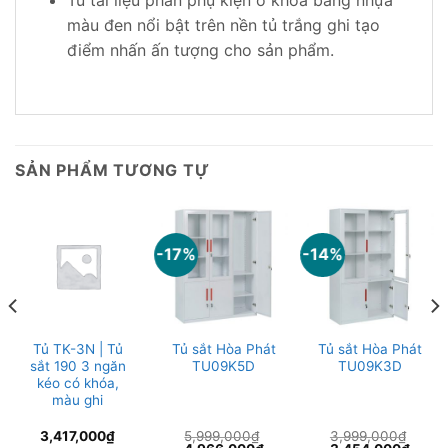
màu đen nổi bật trên nền tủ trắng ghi tạo
điểm nhấn ấn tượng cho sản phẩm.
SẢN PHẨM TƯƠNG TỰ
-17%
-14%
Tủ TK-3N | Tủ
Tủ sắt Hòa Phát
Tủ sắt Hòa Phát
sắt 190 3 ngăn
TU09K5D
TU09K3D
kéo có khóa,
màu ghi
3,417,000
₫
5,999,000
₫
3,999,000
₫
Giá
Giá
Giá
Giá