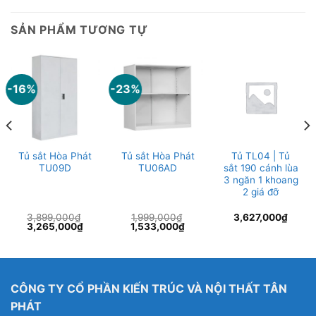
SẢN PHẨM TƯƠNG TỰ
-16%
-23%
Tủ sắt Hòa Phát
Tủ sắt Hòa Phát
Tủ TL04 | Tủ
TU09D
TU06AD
sắt 190 cánh lùa
3 ngăn 1 khoang
2 giá đỡ
3,899,000
₫
1,999,000
₫
3,627,000
₫
Giá
Giá
Giá
Giá
3,265,000
₫
1,533,000
₫
gốc
hiện
gốc
hiện
là:
tại
là:
tại
3,899,000₫.
là:
1,999,000₫.
là:
0,000₫.
3,265,000₫.
1,533,000₫.
CÔNG TY CỔ PHẦN KIẾN TRÚC VÀ NỘI THẤT TÂN
PHÁT