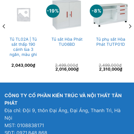
-19%
-8%
Tủ TL02A | Tủ
Tủ sắt Hòa Phát
Tủ phụ sắt Hòa
sắt thấp 190
TU06BD
Phát TUTP01D
cánh lùa 3
ngăn, màu ghi
2,043,000
₫
2,499,000
₫
2,499,000
₫
Giá
Giá
Giá
Giá
2,016,000
₫
2,310,000
₫
gốc
hiện
gốc
hiện
là:
tại
là:
tại
2,499,000₫.
là:
2,499,000₫.
là:
0,000₫.
2,016,000₫.
2,310
CÔNG TY CỔ PHẦN KIẾN TRÚC VÀ NỘI THẤT TÂN
PHÁT
Địa chỉ: Đội 9, thôn Đại Áng, Đại Áng, Thanh Trì, Hà
Nội
MST: 0108838171
SĐT: 0971.848.868