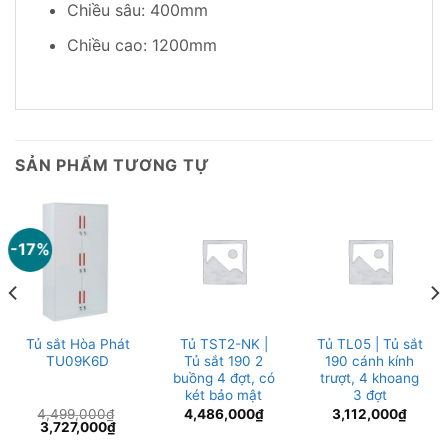
Chiều sâu: 400mm
Chiều cao: 1200mm
SẢN PHẨM TƯƠNG TỰ
-17%
Tủ sắt Hòa Phát
Tủ TST2-NK |
Tủ TL05 | Tủ sắt
TU09K6D
Tủ sắt 190 2
190 cánh kính
buồng 4 đợt, có
trượt, 4 khoang
két bảo mật
3 đợt
4,499,000
₫
4,486,000
₫
3,112,000
₫
Giá
Giá
3,727,000
₫
gốc
hiện