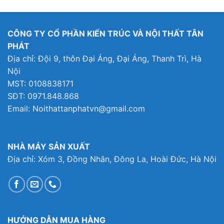
là:
tại
4,499,000₫.
là:
7,000₫.
3,727,000₫.
CÔNG TY CỔ PHẦN KIẾN TRÚC VÀ NỘI THẤT TÂN
PHÁT
Địa chỉ: Đội 9, thôn Đại Áng, Đại Áng, Thanh Trì, Hà
Nội
MST: 0108838171
SĐT: 0971.848.868
Email: Noithattanphatvn@gmail.com
NHÀ MÁY SẢN XUẤT
Địa chỉ: Xóm 3, Đồng Nhân, Đông La, Hoài Đức, Hà Nội
HƯỚNG DẪN MUA HÀNG