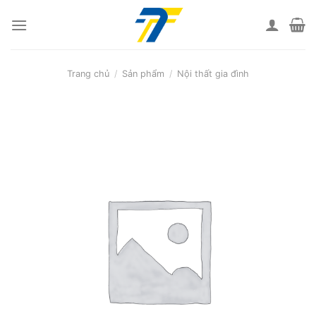
Skip
to
content
Trang chủ
/
Sản phẩm
/
Nội thất gia đình