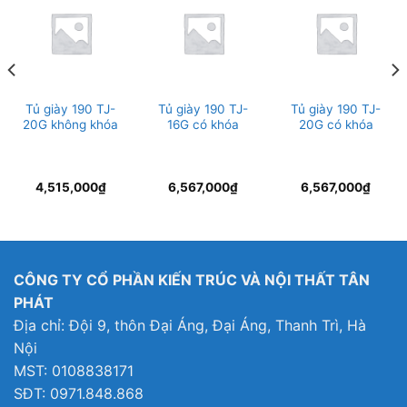
Tủ giày 190 TJ-
Tủ giày 190 TJ-
Tủ giày 190 TJ-
20G không khóa
16G có khóa
20G có khóa
4,515,000
₫
6,567,000
₫
6,567,000
₫
9,000₫.
CÔNG TY CỔ PHẦN KIẾN TRÚC VÀ NỘI THẤT TÂN
PHÁT
Địa chỉ: Đội 9, thôn Đại Áng, Đại Áng, Thanh Trì, Hà
Nội
MST: 0108838171
SĐT: 0971.848.868