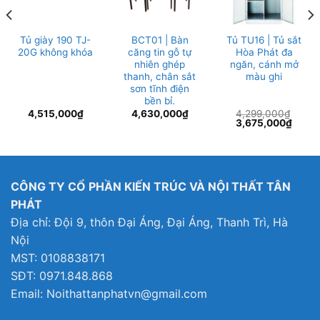
Tủ giày 190 TJ-
BCT01 | Bàn
Tủ TU16 | Tủ sắt
20G không khóa
căng tin gỗ tự
Hòa Phát đa
nhiên ghép
ngăn, cánh mở
thanh, chân sắt
màu ghi
sơn tĩnh điện
bền bỉ.
4,515,000
₫
4,630,000
₫
4,299,000
₫
Giá
Giá
3,675,000
₫
gốc
hiện
là:
tại
4,299,000₫.
là:
9,000₫.
3,675
CÔNG TY CỔ PHẦN KIẾN TRÚC VÀ NỘI THẤT TÂN
PHÁT
Địa chỉ: Đội 9, thôn Đại Áng, Đại Áng, Thanh Trì, Hà
Nội
MST: 0108838171
SĐT: 0971.848.868
Email: Noithattanphatvn@gmail.com