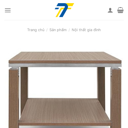
Skip
to
content
Trang chủ
/
Sản phẩm
/
Nội thất gia đình