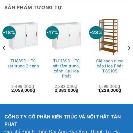
SẢN PHẨM TƯƠNG TỰ
-18%
-17%
-23%
TU88SD – Tủ
TU118SD – Tủ
Giá sách đựng
sắt trung 2 cánh
sắt tầm trung,
báo Hòa Phát
cánh lùa Hòa
TGS105
Phát
2,499,000
₫
2,883,000
₫
1,599,000
₫
Giá
Giá
Giá
Giá
Giá
Giá
2,058,000
₫
2,383,000
₫
1,228,000
₫
gốc
hiện
gốc
hiện
gốc
hiện
là:
tại
là:
tại
là:
tại
2,499,000₫.
là:
2,883,000₫.
là:
1,599,000₫.
là:
00₫.
2,058,000₫.
2,383,000₫.
1,228
CÔNG TY CỔ PHẦN KIẾN TRÚC VÀ NỘI THẤT TÂN
PHÁT
Địa chỉ: Đội 9, thôn Đại Áng, Đại Áng, Thanh Trì, Hà