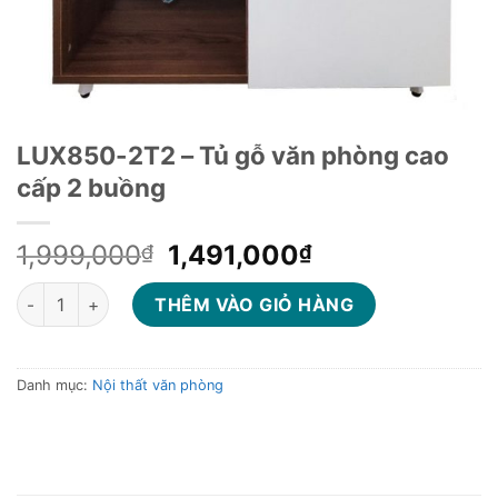
LUX850-2T2 – Tủ gỗ văn phòng cao
cấp 2 buồng
Giá
Giá
1,999,000
1,491,000
₫
₫
gốc
hiện
LUX850-2T2 - Tủ gỗ văn phòng cao cấp 2 buồng số lượng
là:
tại
THÊM VÀO GIỎ HÀNG
1,999,000₫.
là:
1,491,000₫.
Danh mục:
Nội thất văn phòng