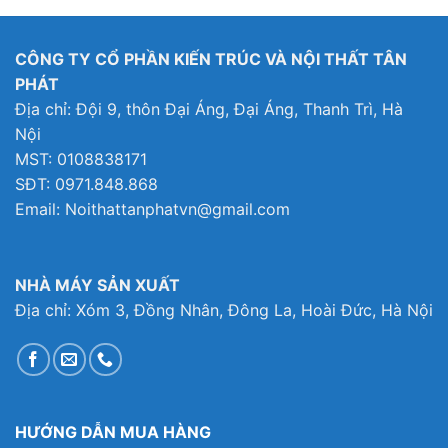
4,999,000₫.
là:
599,000₫.
là:
1,000₫.
4,452,000₫.
466,000₫.
CÔNG TY CỔ PHẦN KIẾN TRÚC VÀ NỘI THẤT TÂN
PHÁT
Địa chỉ: Đội 9, thôn Đại Áng, Đại Áng, Thanh Trì, Hà
Nội
MST: 0108838171
SĐT: 0971.848.868
Email: Noithattanphatvn@gmail.com
NHÀ MÁY SẢN XUẤT
Địa chỉ: Xóm 3, Đồng Nhân, Đông La, Hoài Đức, Hà Nội
HƯỚNG DẪN MUA HÀNG