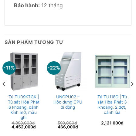
Bảo hành
: 12 tháng
SẢN PHẨM TƯƠNG TỰ
-11%
-22%
Tủ TU09K7CK |
UNCPU02 –
Tủ TU118G | Tủ
Tủ sắt Hòa Phát
Hộc đựng CPU
sắt Hòa Phát 3
6 khoang, cánh
di động
khoang, 2 đợt,
kính mở, màu
cánh lùa
ghi
4,999,000
₫
599,000
₫
2,121,000
₫
Giá
Giá
Giá
Giá
4,452,000
₫
466,000
₫
gốc
hiện
gốc
hiện
là:
tại
là:
tại