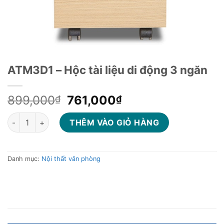
ATM3D1 – Hộc tài liệu di động 3 ngăn
Giá
Giá
899,000
761,000
₫
₫
gốc
hiện
ATM3D1 - Hộc tài liệu di động 3 ngăn số lượng
là:
tại
THÊM VÀO GIỎ HÀNG
899,000₫.
là:
761,000₫.
Danh mục:
Nội thất văn phòng