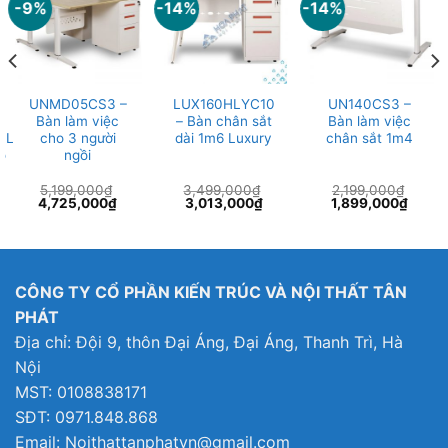
-9%
-14%
-14%
UNMD05CS3 –
LUX160HLYC10
UN140CS3 –
Bàn làm việc
– Bàn chân sắt
Bàn làm việc
HL
cho 3 người
dài 1m6 Luxury
chân sắt 1m4
ỗ
ngồi
5,199,000
₫
3,499,000
₫
2,199,000
₫
Giá
Giá
Giá
Giá
Giá
Giá
4,725,000
₫
3,013,000
₫
1,899,000
₫
gốc
hiện
gốc
hiện
gốc
hiện
là:
tại
là:
tại
là:
tại
5,199,000₫.
là:
3,499,000₫.
là:
2,199,000₫.
là:
4,725,000₫.
3,013,000₫.
1,899
CÔNG TY CỔ PHẦN KIẾN TRÚC VÀ NỘI THẤT TÂN
PHÁT
Địa chỉ: Đội 9, thôn Đại Áng, Đại Áng, Thanh Trì, Hà
Nội
MST: 0108838171
SĐT: 0971.848.868
Email: Noithattanphatvn@gmail.com