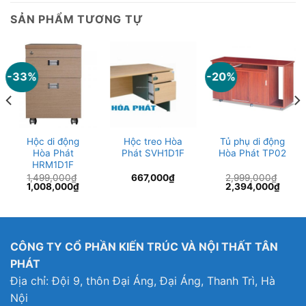
SẢN PHẨM TƯƠNG TỰ
-33%
-20%
Hộc di động
Hộc treo Hòa
Tủ phụ di động
Hòa Phát
Phát SVH1D1F
Hòa Phát TP02
HRM1D1F
1,499,000
₫
667,000
₫
2,999,000
₫
Giá
Giá
Giá
Giá
1,008,000
₫
2,394,000
₫
gốc
hiện
gốc
hiện
là:
tại
là:
tại
1,499,000₫.
là:
2,999,000₫.
là:
1,000₫.
1,008,000₫.
2,394
CÔNG TY CỔ PHẦN KIẾN TRÚC VÀ NỘI THẤT TÂN
PHÁT
Địa chỉ: Đội 9, thôn Đại Áng, Đại Áng, Thanh Trì, Hà
Nội