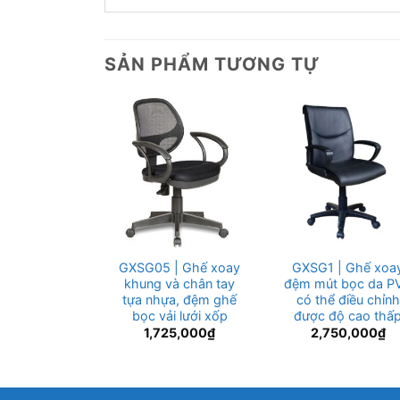
SẢN PHẨM TƯƠNG TỰ
y lưng trung
GXSG05 | Ghế xoay
GXSG1 | Ghế xoa
hát SG225
khung và chân tay
đệm mút bọc da P
tựa nhựa, đệm ghế
có thể điều chỉnh
bọc vải lưới xốp
được độ cao thấ
50,000
₫
1,725,000
₫
2,750,000
₫
Giá
23,000
₫
hiện
tại
50,000₫.
là:
1,123,000₫.