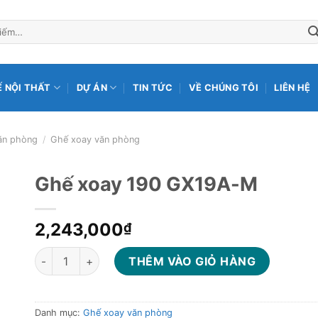
Ế NỘI THẤT
DỰ ÁN
TIN TỨC
VỀ CHÚNG TÔI
LIÊN HỆ
ăn phòng
/
Ghế xoay văn phòng
Ghế xoay 190 GX19A-M
2,243,000
₫
Ghế xoay 190 GX19A-M số lượng
THÊM VÀO GIỎ HÀNG
Danh mục:
Ghế xoay văn phòng