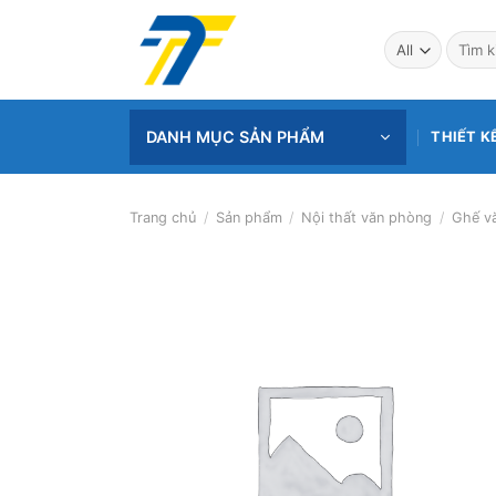
Skip
to
Tìm
kiếm:
content
DANH MỤC SẢN PHẨM
THIẾT K
Trang chủ
/
Sản phẩm
/
Nội thất văn phòng
/
Ghế v