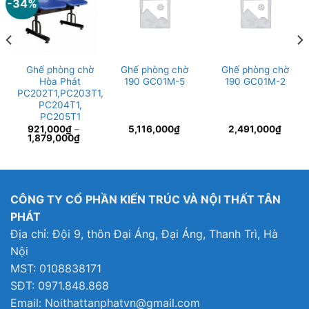
-34%
Ghế phòng chờ
Ghế phòng chờ
Ghế phòng chờ
Hòa Phát
190 GC01M-5
190 GC01M-2
PC202T1,PC203T1,
PC204T1,
PC205T1
921,000
₫
–
5,116,000
₫
2,491,000
₫
1,879,000
₫
99,000₫.
CÔNG TY CỔ PHẦN KIẾN TRÚC VÀ NỘI THẤT TÂN
PHÁT
Địa chỉ: Đội 9, thôn Đại Áng, Đại Áng, Thanh Trì, Hà
Nội
MST: 0108838171
SĐT: 0971.848.868
Email: Noithattanphatvn@gmail.com