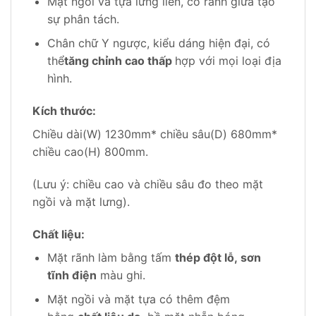
Mặt ngồi và tựa lưng liền, có rãnh giữa tạo
sự phân tách.
Chân chữ Y ngược, kiểu dáng hiện đại, có
thể
tăng chỉnh cao thấp
hợp với mọi loại địa
hình.
Kích thước:
Chiều dài(W) 1230mm* chiều sâu(D) 680mm*
chiều cao(H) 800mm.
(Lưu ý: chiều cao và chiều sâu đo theo mặt
ngồi và mặt lưng).
Chất liệu:
Mặt rãnh làm bằng tấm
thép đột lỗ, sơn
tĩnh điện
màu ghi.
Mặt ngồi và mặt tựa có thêm đệm