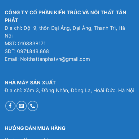
5,000₫.
CÔNG TY CỔ PHẦN KIẾN TRÚC VÀ NỘI THẤT TÂN
PHÁT
Địa chỉ: Đội 9, thôn Đại Áng, Đại Áng, Thanh Trì, Hà
Nội
MST: 0108838171
SĐT: 0971.848.868
Email: Noithattanphatvn@gmail.com
NHÀ MÁY SẢN XUẤT
Địa chỉ: Xóm 3, Đồng Nhân, Đông La, Hoài Đức, Hà Nội
HƯỚNG DẪN MUA HÀNG