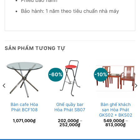
Phiếu bảo hành
Bảo hành: 1 năm theo tiêu chuẩn nhà máy
SẢN PHẨM TƯƠNG TỰ
-60%
-10%
Bàn cafe Hòa
Ghế quầy bar
Bàn ghế khách
Phát BCF108
Hòa Phát SB07
sạn Hòa Phát
GKS02 + BKS02
1,071,000
₫
202,000
₫
–
549,000
₫
–
252,000
₫
813,000
₫