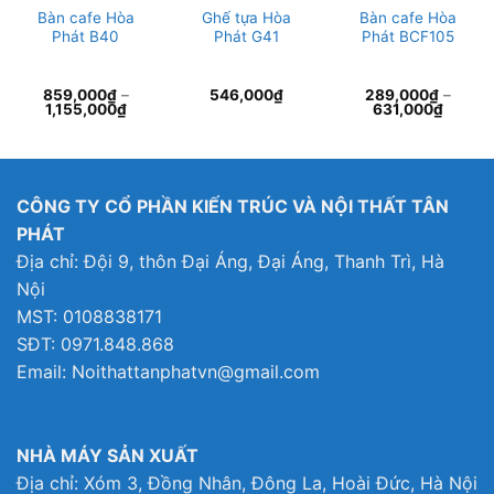
Bàn cafe Hòa
Ghế tựa Hòa
Bàn cafe Hòa
Phát B40
Phát G41
Phát BCF105
859,000
₫
–
546,000
₫
289,000
₫
–
1,155,000
₫
631,000
₫
9,000₫.
CÔNG TY CỔ PHẦN KIẾN TRÚC VÀ NỘI THẤT TÂN
PHÁT
Địa chỉ: Đội 9, thôn Đại Áng, Đại Áng, Thanh Trì, Hà
Nội
MST: 0108838171
SĐT: 0971.848.868
Email: Noithattanphatvn@gmail.com
NHÀ MÁY SẢN XUẤT
Địa chỉ: Xóm 3, Đồng Nhân, Đông La, Hoài Đức, Hà Nội