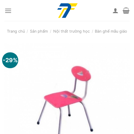
Skip
to
content
Trang chủ
/
Sản phẩm
/
Nội thất trường học
/
Bàn ghế mẫu giáo
-29%