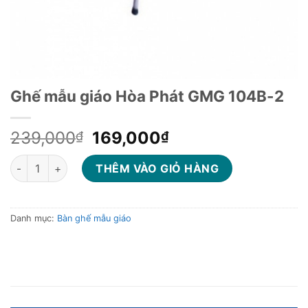
Ghế mẫu giáo Hòa Phát GMG 104B-2
Giá
Giá
239,000
169,000
₫
₫
gốc
hiện
Ghế mẫu giáo Hòa Phát GMG 104B-2 số lượng
là:
tại
THÊM VÀO GIỎ HÀNG
239,000₫.
là:
169,000₫.
Danh mục:
Bàn ghế mẫu giáo