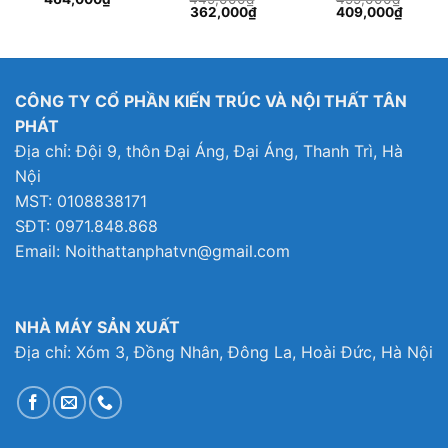
Giá
Giá
Giá
Giá
362,000
₫
409,000
₫
gốc
hiện
gốc
hiện
là:
tại
là:
tại
449,000₫.
là:
499,000₫.
là:
000₫.
362,000₫.
409,0
CÔNG TY CỔ PHẦN KIẾN TRÚC VÀ NỘI THẤT TÂN
PHÁT
Địa chỉ: Đội 9, thôn Đại Áng, Đại Áng, Thanh Trì, Hà
Nội
MST: 0108838171
SĐT: 0971.848.868
Email: Noithattanphatvn@gmail.com
NHÀ MÁY SẢN XUẤT
Địa chỉ: Xóm 3, Đồng Nhân, Đông La, Hoài Đức, Hà Nội