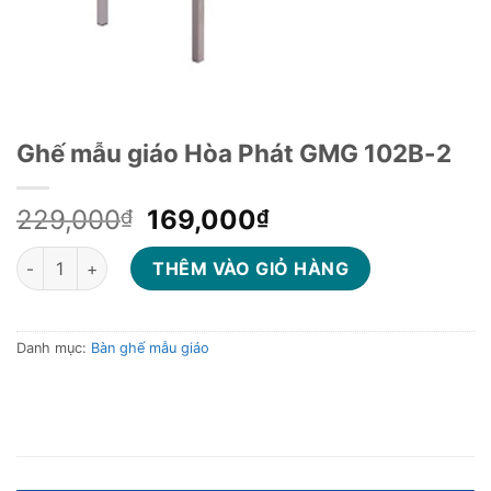
Ghế mẫu giáo Hòa Phát GMG 102B-2
Giá
Giá
229,000
169,000
₫
₫
gốc
hiện
Ghế mẫu giáo Hòa Phát GMG 102B-2 số lượng
là:
tại
THÊM VÀO GIỎ HÀNG
229,000₫.
là:
169,000₫.
Danh mục:
Bàn ghế mẫu giáo