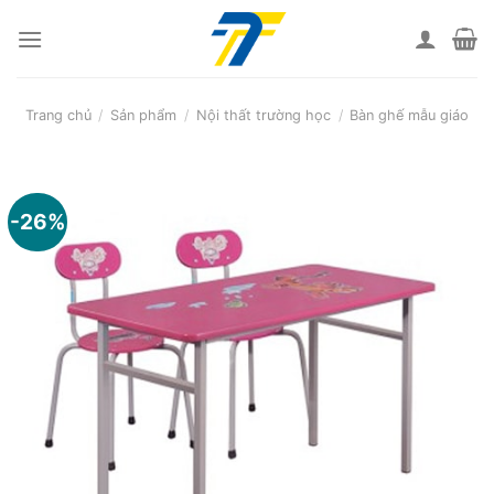
Skip
to
content
Trang chủ
/
Sản phẩm
/
Nội thất trường học
/
Bàn ghế mẫu giáo
-26%