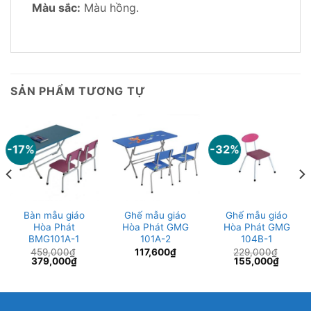
Màu sắc:
Màu hồng.
SẢN PHẨM TƯƠNG TỰ
-17%
-32%
Bàn mẫu giáo
Ghế mẫu giáo
Ghế mẫu giáo
Hòa Phát
Hòa Phát GMG
Hòa Phát GMG
BMG101A-1
101A-2
104B-1
459,000
₫
117,600
₫
229,000
₫
Giá
Giá
Giá
Giá
379,000
₫
155,000
₫
gốc
hiện
gốc
hiện
là:
tại
là:
tại
459,000₫.
là:
229,000₫.
là:
379,000₫.
155,00