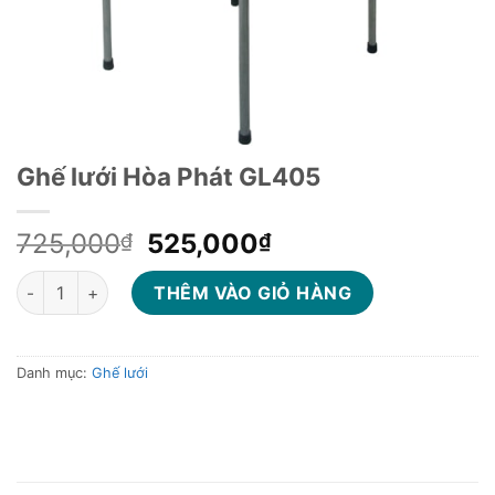
Ghế lưới Hòa Phát GL405
Giá
Giá
725,000
525,000
₫
₫
gốc
hiện
Ghế lưới Hòa Phát GL405 số lượng
là:
tại
THÊM VÀO GIỎ HÀNG
725,000₫.
là:
525,000₫.
Danh mục:
Ghế lưới