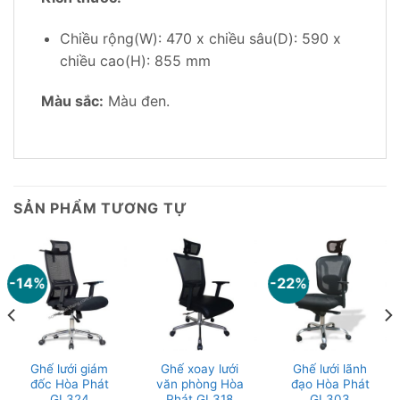
Chiều rộng(W): 470 x chiều sâu(D): 590 x
chiều cao(H): 855 mm
Màu sắc:
Màu đen.
SẢN PHẨM TƯƠNG TỰ
-14%
-22%
Ghế lưới giám
Ghế xoay lưới
Ghế lưới lãnh
đốc Hòa Phát
văn phòng Hòa
đạo Hòa Phát
GL324
Phát GL318
GL303