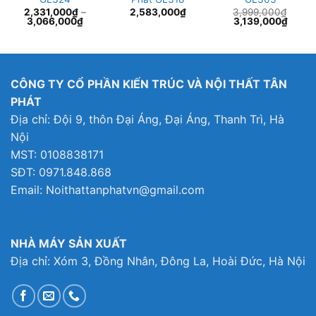
2,331,000
₫
–
2,583,000
₫
3,999,000
₫
Giá
Giá
3,066,000
₫
3,139,000
₫
gốc
hiện
là:
tại
3,999,000₫.
là:
000₫.
3,139
CÔNG TY CỔ PHẦN KIẾN TRÚC VÀ NỘI THẤT TÂN
PHÁT
Địa chỉ: Đội 9, thôn Đại Áng, Đại Áng, Thanh Trì, Hà
Nội
MST: 0108838171
SĐT: 0971.848.868
Email: Noithattanphatvn@gmail.com
NHÀ MÁY SẢN XUẤT
Địa chỉ: Xóm 3, Đồng Nhân, Đông La, Hoài Đức, Hà Nội