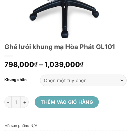
Ghế lưới khung mạ Hòa Phát GL101
798,000
–
1,039,000
₫
₫
Khung chân
Ghế lưới khung mạ Hòa Phát GL101 số lượng
THÊM VÀO GIỎ HÀNG
Mã sản phẩm:
N/A