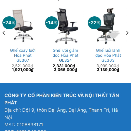
-24%
-14%
-22%
Ghế xoay lưới
Ghế lưới giám
Ghế lưới lãnh
Hòa Phát
đốc Hòa Phát
đạo Hòa Phát
GL307
GL324
GL303
2,521,000
₫
2,331,000
₫
–
3,999,000
₫
Giá
Giá
Giá
Giá
1,921,000
₫
3,066,000
₫
3,139,000
₫
gốc
hiện
gốc
hiện
là:
tại
là:
tại
2,521,000₫.
là:
3,999,000₫.
là:
1,921,000₫.
3,139
CÔNG TY CỔ PHẦN KIẾN TRÚC VÀ NỘI THẤT TÂN
PHÁT
Địa chỉ: Đội 9, thôn Đại Áng, Đại Áng, Thanh Trì, Hà
Nội
MST: 0108838171