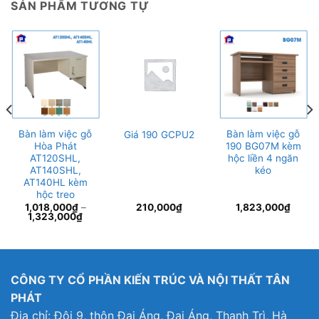
SẢN PHẨM TƯƠNG TỰ
Bàn làm việc gỗ
Bàn làm việc gỗ
Giá 190 GCPU2
Hòa Phát
190 BG07M kèm
AT120SHL,
hộc liền 4 ngăn
AT140SHL,
kéo
AT140HL kèm
hộc treo
1,018,000
₫
–
210,000
₫
1,823,000
₫
1,323,000
₫
3,000₫.
CÔNG TY CỔ PHẦN KIẾN TRÚC VÀ NỘI THẤT TÂN
PHÁT
Địa chỉ: Đội 9, thôn Đại Áng, Đại Áng, Thanh Trì, Hà