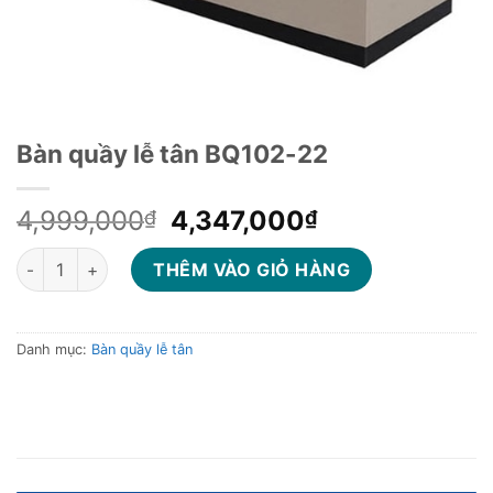
Bàn quầy lễ tân BQ102-22
Giá
Giá
4,999,000
4,347,000
₫
₫
gốc
hiện
Bàn quầy lễ tân BQ102-22 số lượng
là:
tại
THÊM VÀO GIỎ HÀNG
4,999,000₫.
là:
4,347,000₫.
Danh mục:
Bàn quầy lễ tân