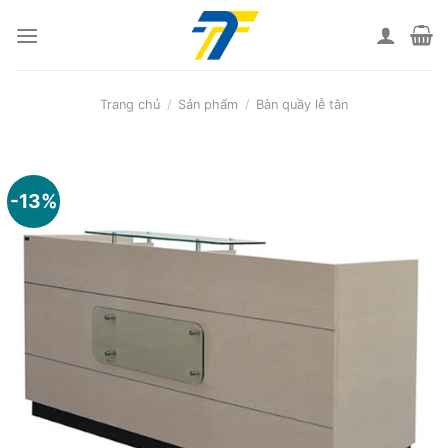
Skip
to
content
Trang chủ
/
Sản phẩm
/
Bàn quầy lễ tân
-13%