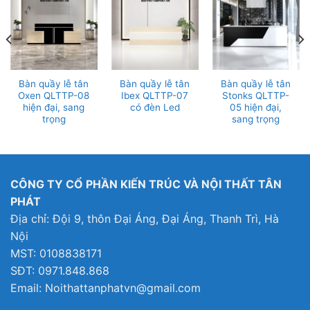
Bàn quầy lễ tân
Bàn quầy lễ tân
Bàn quầy lễ tân
Oxen QLTTP-08
Ibex QLTTP-07
Stonks QLTTP-
hiện đại, sang
có đèn Led
05 hiện đại,
trọng
sang trọng
CÔNG TY CỔ PHẦN KIẾN TRÚC VÀ NỘI THẤT TÂN
PHÁT
Địa chỉ: Đội 9, thôn Đại Áng, Đại Áng, Thanh Trì, Hà
Nội
MST: 0108838171
SĐT: 0971.848.868
Email: Noithattanphatvn@gmail.com