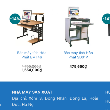
-14%
-1
a
Bàn máy tính Hòa
Bàn máy tính Hòa
Phát BMT46
Phát SD01P
1,799,000
₫
475,650
₫
Giá
Giá
1,554,000
₫
gốc
hiện
là:
tại
1,799,000₫.
là:
1,554,000₫.
NHÀ MÁY SẢN XUẤT
H
Địa chỉ: Xóm 3, Đồng Nhân, Đông La, Hoài
Hư
h
Đức, Hà Nội