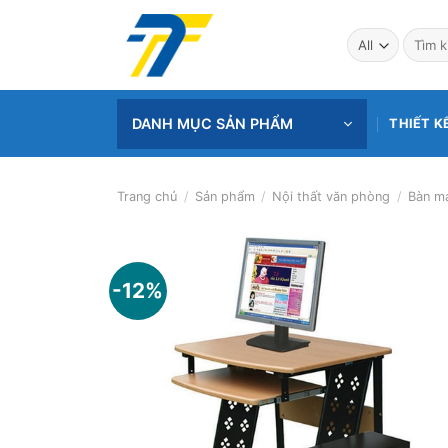
Skip
to
Tìm
kiếm:
content
DANH MỤC SẢN PHẨM
THIẾT K
Trang chủ
/
Sản phẩm
/
Nội thất văn phòng
/
Bàn má
-12%