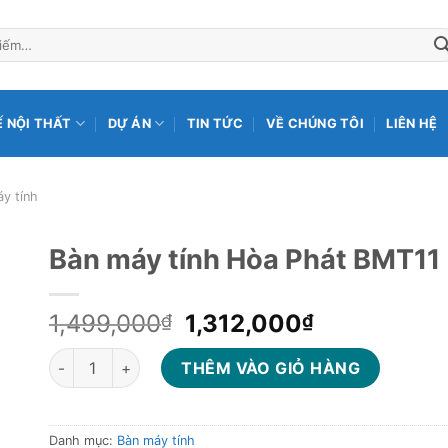
Ế NỘI THẤT
DỰ ÁN
TIN TỨC
VỀ CHÚNG TÔI
LIÊN HỆ
y tính
Bàn máy tính Hòa Phát BMT11
Giá
Giá
1,499,000
1,312,000
₫
₫
gốc
hiện
Bàn máy tính Hòa Phát BMT11 số lượng
là:
tại
THÊM VÀO GIỎ HÀNG
1,499,000₫.
là:
1,312,000₫
Danh mục:
Bàn máy tính