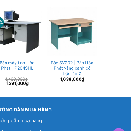
4%
-17%
Bàn máy tính Hòa
Bàn SV202 | Bàn Hòa
Bàn máy t
Phát HP204SHL
Phát vàng xanh có
Phát H
hộc, 1m2
1,499,000
₫
1,638,000
₫
1,499,0
Giá
Giá
Giá
1,291,000
₫
1,249,
gốc
hiện
gốc
là:
tại
là:
1,499,000₫.
là:
1,499,0
1,291,000₫.
ƯỚNG DẪN MUA HÀNG
ớng dẫn mua hàng