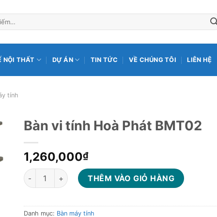
Ế NỘI THẤT
DỰ ÁN
TIN TỨC
VỀ CHÚNG TÔI
LIÊN HỆ
y tính
Bàn vi tính Hoà Phát BMT02
1,260,000
₫
Bàn vi tính Hoà Phát BMT02 số lượng
THÊM VÀO GIỎ HÀNG
Danh mục:
Bàn máy tính