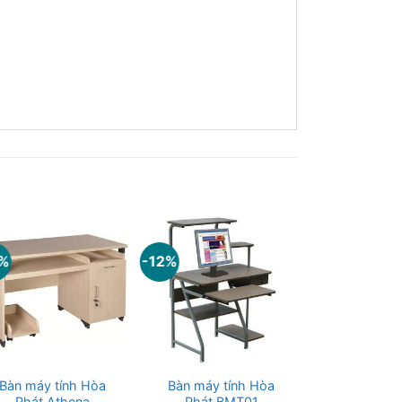
0%
-12%
Bàn máy tính Hòa
Bàn máy tính Hòa
Bàn SV202 |
Phát Athena
Phát BMT01
Phát vàng 