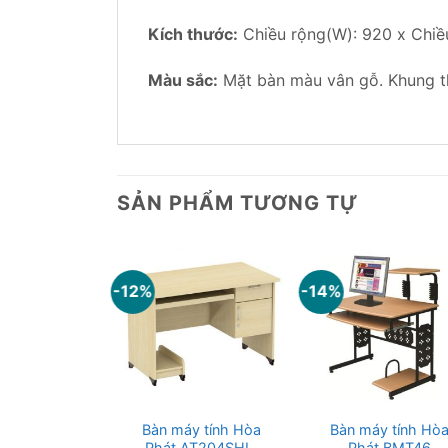
Kích thước:
Chiều rộng(W): 920 x Chiề
Màu sắc:
Mặt bàn màu vân gỗ. Khung th
SẢN PHẨM TƯƠNG TỰ
-12%
-14%
y tính Hòa
Bàn máy tính Hòa
Bàn máy tính Hò
t NTM120
Phát AT204SHL,
Phát BMT46