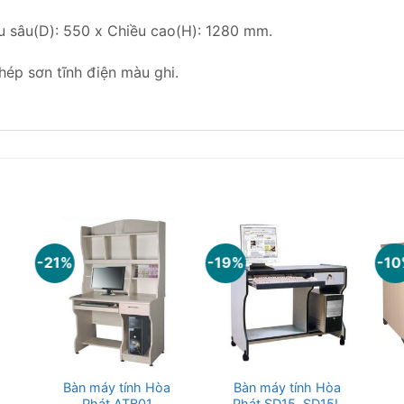
u sâu(D): 550 x Chiều cao(H): 1280 mm.
ép sơn tĩnh điện màu ghi.
-21%
-19%
-1
a
Bàn máy tính Hòa
Bàn máy tính Hòa
Phát ATB01
Phát SD15, SD15L