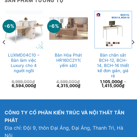
SẢN PHẨM TƯƠNG TỰ
-6%
-6%
LUXMD04C10 –
Bàn Hòa Phát
Bàn chân sắt
Bàn làm việc
HR160C2Y1(
BCH-12, BCH-
Luxury cho 4
yếm sắt)
14, BCH-16 thiết
người ngồi
kế đơn giản, giá
rẻ
6,999,000
₫
4,599,000
₫
1,105,000
₫
–
Giá
Giá
Giá
Giá
6,594,000
₫
4,315,000
₫
1,415,000
₫
gốc
hiện
gốc
hiện
là:
tại
là:
tại
6,999,000₫.
là:
4,599,000₫.
là:
9,000₫.
6,594,000₫.
4,315,000₫.
CÔNG TY CỔ PHẦN KIẾN TRÚC VÀ NỘI THẤT TÂN
PHÁT
Địa chỉ: Đội 9, thôn Đại Áng, Đại Áng, Thanh Trì, Hà
Nội