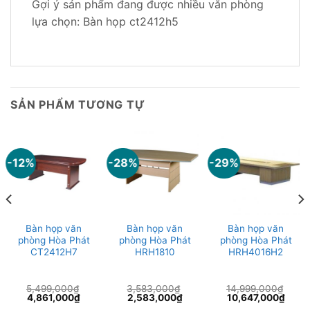
Gợi ý sản phẩm đang được nhiều văn phòng
lựa chọn: Bàn họp ct2412h5
SẢN PHẨM TƯƠNG TỰ
-12%
-28%
-29%
Bàn họp văn
Bàn họp văn
Bàn họp văn
phòng Hòa Phát
phòng Hòa Phát
phòng Hòa Phát
CT2412H7
HRH1810
HRH4016H2
5,499,000
₫
3,583,000
₫
14,999,000
₫
Giá
Giá
Giá
Giá
Giá
Giá
4,861,000
₫
2,583,000
₫
10,647,000
₫
n
gốc
hiện
gốc
hiện
gốc
hiện