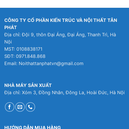
là:
tại
là:
tại
là:
tại
5,499,000₫.
là:
3,583,000₫.
là:
14,999,000₫.
là:
299,000₫.
4,861,000₫.
2,583,000₫.
10,64
CÔNG TY CỔ PHẦN KIẾN TRÚC VÀ NỘI THẤT TÂN
PHÁT
Địa chỉ: Đội 9, thôn Đại Áng, Đại Áng, Thanh Trì, Hà
Nội
MST: 0108838171
SĐT: 0971.848.868
Email: Noithattanphatvn@gmail.com
NHÀ MÁY SẢN XUẤT
Địa chỉ: Xóm 3, Đồng Nhân, Đông La, Hoài Đức, Hà Nội
HƯỚNG DẪN MUA HÀNG