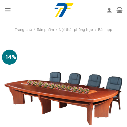
Skip
to
content
Trang chủ
/
Sản phẩm
/
Nội thất phòng họp
/
Bàn họp
-14%