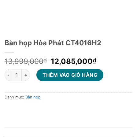
Bàn họp Hòa Phát CT4016H2
Giá
Giá
13,999,000
12,085,000
₫
₫
gốc
hiện
Bàn họp Hòa Phát CT4016H2 số lượng
là:
tại
THÊM VÀO GIỎ HÀNG
13,999,000₫.
là:
12,085,000
Danh mục:
Bàn họp