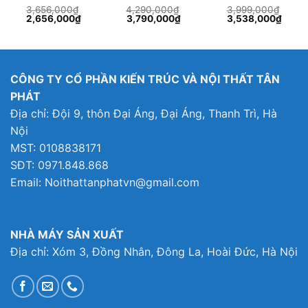
3,656,000
₫
4,290,000
₫
3,999,000
₫
Giá
Giá
Giá
Giá
Giá
Giá
2,656,000
₫
3,790,000
₫
3,538,000
₫
gốc
hiện
gốc
hiện
gốc
hiện
là:
tại
là:
tại
là:
tại
3,656,000₫.
là:
4,290,000₫.
là:
3,999,000₫.
là:
05,000₫.
2,656,000₫.
3,790,000₫.
3,538
CÔNG TY CỔ PHẦN KIẾN TRÚC VÀ NỘI THẤT TÂN
PHÁT
Địa chỉ: Đội 9, thôn Đại Áng, Đại Áng, Thanh Trì, Hà
Nội
MST: 0108838171
SĐT: 0971.848.868
Email: Noithattanphatvn@gmail.com
NHÀ MÁY SẢN XUẤT
Địa chỉ: Xóm 3, Đồng Nhân, Đông La, Hoài Đức, Hà Nội