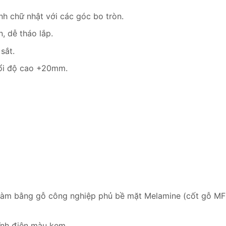
h chữ nhật với các góc bo tròn.
, dễ tháo lắp.
sắt.
đổi độ cao +20mm.
àm bằng gỗ công nghiệp phủ bề mặt Melamine (cốt gỗ MFC
tĩnh điện màu kem.