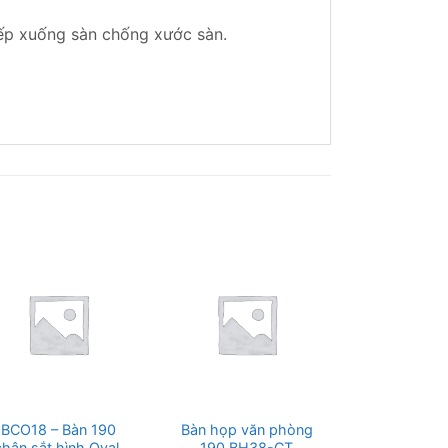
iếp xuống sàn chống xước sàn.
BCO18 – Bàn 190
Bàn họp văn phòng
Bàn họp vă
chân sắt hình Oval,
190 BH38-CT
190 BH