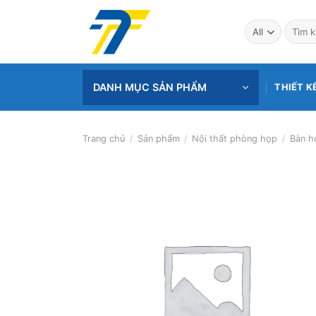
Skip
to
Tìm
kiếm:
content
DANH MỤC SẢN PHẨM
THIẾT K
Trang chủ
/
Sản phẩm
/
Nội thất phòng họp
/
Bàn h