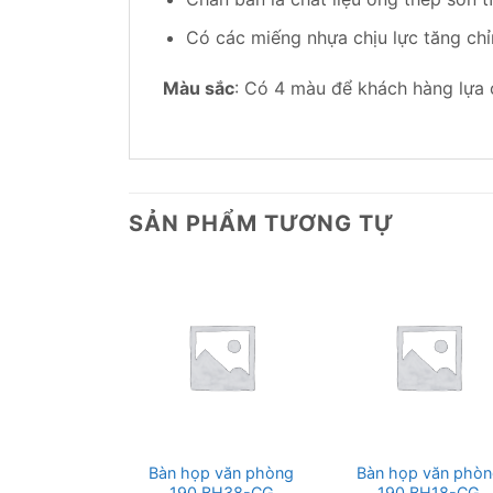
Có các miếng nhựa chịu lực tăng ch
Màu sắc
: Có 4 màu để khách hàng lựa 
SẢN PHẨM TƯƠNG TỰ
p 190 BH36C
Bàn họp văn phòng
Bàn họp văn phòn
al, chân hộp
190 BH38-CG
190 BH18-CG