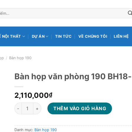
Ế NỘI THẤT
DỰ ÁN
TIN TỨC
VỀ CHÚNG TÔI
LIÊN HỆ
ọp
/
Bàn họp 190
Bàn họp văn phòng 190 BH18
2,110,000
₫
Bàn họp văn phòng 190 BH18-CS số lượng
THÊM VÀO GIỎ HÀNG
Danh mục:
Bàn họp 190