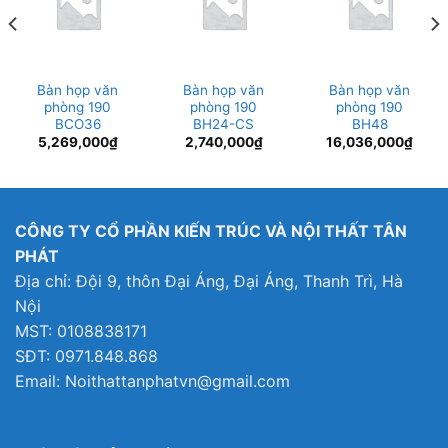
Bàn họp văn
Bàn họp văn
Bàn họp văn
phòng 190
phòng 190
phòng 190
BCO36
BH24-CS
BH48
5,269,000
₫
2,740,000
₫
16,036,000
₫
CÔNG TY CỔ PHẦN KIẾN TRÚC VÀ NỘI THẤT TÂN
PHÁT
Địa chỉ: Đội 9, thôn Đại Áng, Đại Áng, Thanh Trì, Hà
Nội
MST: 0108838171
SĐT: 0971.848.868
Email: Noithattanphatvn@gmail.com