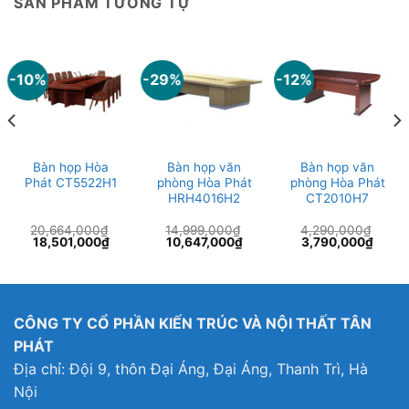
SẢN PHẨM TƯƠNG TỰ
-10%
-29%
-12%
Bàn họp Hòa
Bàn họp văn
Bàn họp văn
Phát CT5522H1
phòng Hòa Phát
phòng Hòa Phát
HRH4016H2
CT2010H7
20,664,000
₫
14,999,000
₫
4,290,000
₫
Giá
Giá
Giá
Giá
Giá
Giá
18,501,000
₫
10,647,000
₫
3,790,000
₫
gốc
hiện
gốc
hiện
gốc
hiện
là:
tại
là:
tại
là:
tại
20,664,000₫.
là:
14,999,000₫.
là:
4,290,000₫.
là:
7,000₫.
18,501,000₫.
10,647,000₫.
3,790
CÔNG TY CỔ PHẦN KIẾN TRÚC VÀ NỘI THẤT TÂN
PHÁT
Địa chỉ: Đội 9, thôn Đại Áng, Đại Áng, Thanh Trì, Hà
Nội