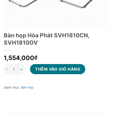
Bàn họp Hòa Phát SVH1810CN,
SVH1810OV
1,554,000
₫
Bàn họp Hòa Phát SVH1810CN, SVH1810OV số lượng
THÊM VÀO GIỎ HÀNG
Danh mục:
Bàn họp