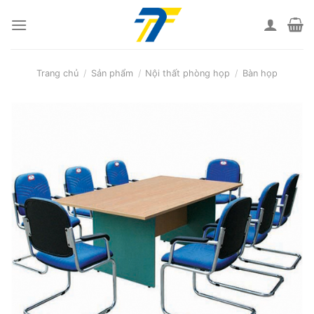
Skip
to
content
Trang chủ
/
Sản phẩm
/
Nội thất phòng họp
/
Bàn họp