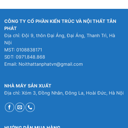
là:
tại
là:
tại
là:
tại
7,500,000₫.
là:
8,331,000₫.
là:
10,599,000₫.
là:
1,000₫.
5,019,000₫.
6,331,000₫.
9,334
CÔNG TY CỔ PHẦN KIẾN TRÚC VÀ NỘI THẤT TÂN
PHÁT
Địa chỉ: Đội 9, thôn Đại Áng, Đại Áng, Thanh Trì, Hà
Nội
MST: 0108838171
SĐT: 0971.848.868
Email: Noithattanphatvn@gmail.com
NHÀ MÁY SẢN XUẤT
Địa chỉ: Xóm 3, Đồng Nhân, Đông La, Hoài Đức, Hà Nội
HƯỚNG DẪN MUA HÀNG