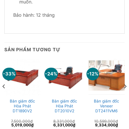
muốn.
Bảo hành: 12 tháng
SẢN PHẨM TƯƠNG TỰ
-33%
-24%
-12%
Bàn giám đốc
Bàn giám đốc
Bàn giám đốc
Hòa Phát
Hòa Phát
Veneer
DT1890V2
DT2010V2
DT2411VM6
7,500,000
₫
8,331,000
₫
10,599,000
₫
Giá
Giá
Giá
Giá
Giá
Giá
5,019,000
₫
6,331,000
₫
9,334,000
₫
gốc
hiện
gốc
hiện
gốc
hiện