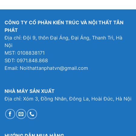
là:
tại
5,336,000₫.
là:
396,000₫.
4,336,000₫.
CÔNG TY CỔ PHẦN KIẾN TRÚC VÀ NỘI THẤT TÂN
PHÁT
Địa chỉ: Đội 9, thôn Đại Áng, Đại Áng, Thanh Trì, Hà
Nội
MST: 0108838171
SĐT: 0971.848.868
Email: Noithattanphatvn@gmail.com
NHÀ MÁY SẢN XUẤT
Địa chỉ: Xóm 3, Đồng Nhân, Đông La, Hoài Đức, Hà Nội
HƯỚNG DẪN MUA HÀNG