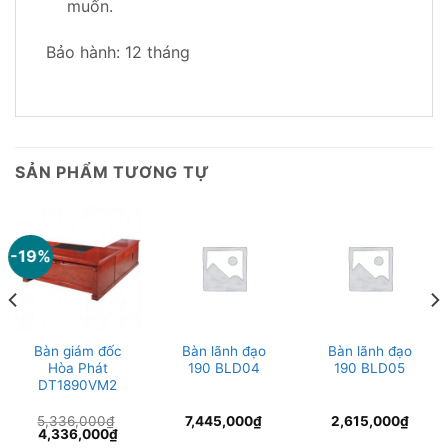
muốn.
Bảo hành: 12 tháng
SẢN PHẨM TƯƠNG TỰ
-19%
Bàn giám đốc
Bàn lãnh đạo
Bàn lãnh đạo
Hòa Phát
190 BLD04
190 BLD05
DT1890VM2
5,336,000
₫
7,445,000
₫
2,615,000
₫
Giá
Giá
4,336,000
₫
n
gốc
hiện