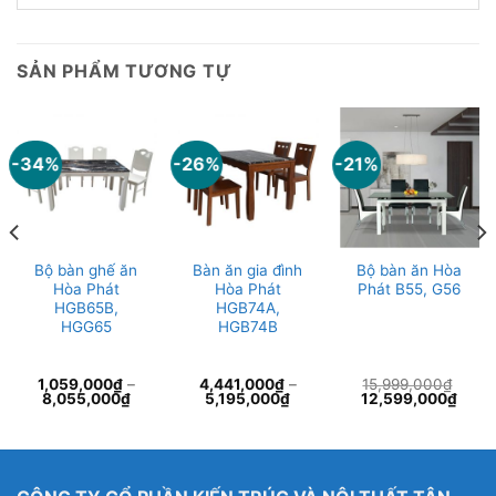
SẢN PHẨM TƯƠNG TỰ
-34%
-26%
-21%
Bộ bàn ghế ăn
Bàn ăn gia đình
Bộ bàn ăn Hòa
Hòa Phát
Hòa Phát
Phát B55, G56
HGB65B,
HGB74A,
HGG65
HGB74B
1,059,000
₫
–
4,441,000
₫
–
15,999,000
₫
Giá
Giá
8,055,000
₫
5,195,000
₫
12,599,000
₫
gốc
hiện
là:
tại
15,999,000₫.
là:
12,59