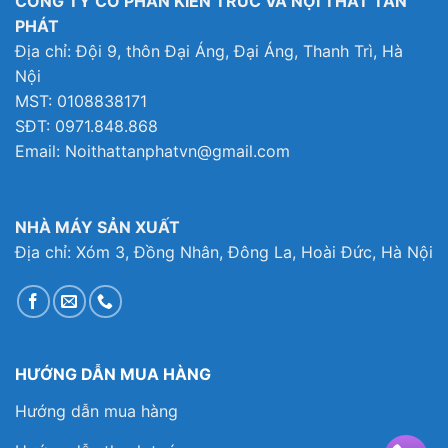
CÔNG TY CỔ PHẦN KIẾN TRÚC VÀ NỘI THẤT TÂN
PHÁT
Địa chỉ: Đội 9, thôn Đại Áng, Đại Áng, Thanh Trì, Hà
Nội
MST: 0108838171
SĐT: 0971.848.868
Email: Noithattanphatvn@gmail.com
NHÀ MÁY SẢN XUẤT
Địa chỉ: Xóm 3, Đồng Nhân, Đông La, Hoài Đức, Hà Nội
HƯỚNG DẪN MUA HÀNG
Hướng dẫn mua hàng