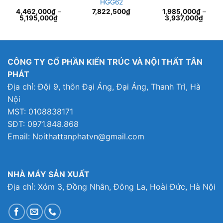
HGG62
4,462,000
₫
–
7,822,500
₫
1,985,000
₫
–
5,195,000
₫
3,937,000
₫
CÔNG TY CỔ PHẦN KIẾN TRÚC VÀ NỘI THẤT TÂN
PHÁT
Địa chỉ: Đội 9, thôn Đại Áng, Đại Áng, Thanh Trì, Hà
Nội
MST: 0108838171
SĐT: 0971.848.868
Email: Noithattanphatvn@gmail.com
NHÀ MÁY SẢN XUẤT
Địa chỉ: Xóm 3, Đồng Nhân, Đông La, Hoài Đức, Hà Nội