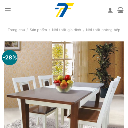
Skip
to
content
Trang chủ
/
Sản phẩm
/
Nội thất gia đình
/
Nội thất phòng bếp
-28%