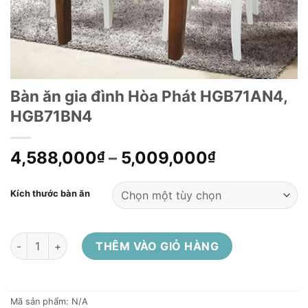
Bàn ăn gia đình Hòa Phát HGB71AN4,
HGB71BN4
4,588,000
–
5,009,000
₫
₫
Kích thước bàn ăn
Bàn ăn gia đình Hòa Phát HGB71AN4, HGB71BN4 số lượng
THÊM VÀO GIỎ HÀNG
Mã sản phẩm:
N/A