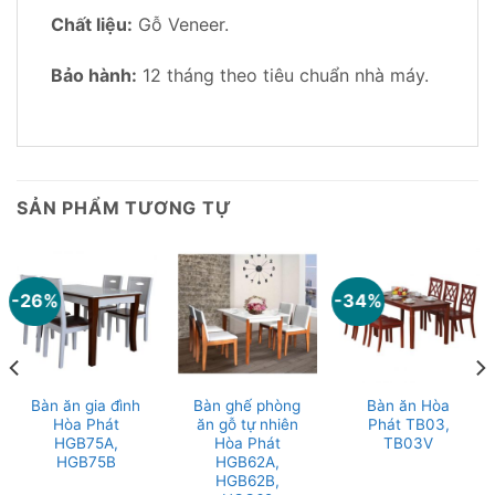
Chất liệu:
Gỗ Veneer.
Bảo hành:
12 tháng theo tiêu chuẩn nhà máy.
SẢN PHẨM TƯƠNG TỰ
-26%
-34%
Bàn ăn gia đình
Bàn ghế phòng
Bàn ăn Hòa
Hòa Phát
ăn gỗ tự nhiên
Phát TB03,
HGB75A,
Hòa Phát
TB03V
HGB75B
HGB62A,
HGB62B,